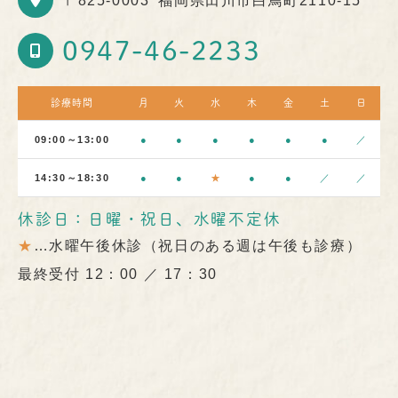
〒825-0003
福岡県田川市白鳥町2110-15
0947-46-2233
診療時間
月
火
水
木
金
土
日
09:00～13:00
●
●
●
●
●
●
／
14:30～18:30
●
●
★
●
●
／
／
休診日：日曜・祝日、水曜不定休
★
…水曜午後休診（祝日のある週は午後も診療）
最終受付 12：00 ／ 17：30